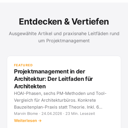
Entdecken & Vertiefen
Ausgewählte Artikel und praxisnahe Leitfäden rund
um Projektmanagement
PR
Met
FEATURED
kla
Projektmanagement in der
All
Architektur: Der Leitfaden für
Architekten
HOAI-Phasen, sechs PM-Methoden und Tool-
Vergleich für Architekturbüros. Konkrete
Bauzeitenplan-Praxis statt Theorie. Inkl. 6
Architekten-FAQ.
Marvin Blome · 24.04.2026 · 23 Min. Lesezeit
Weiterlesen →