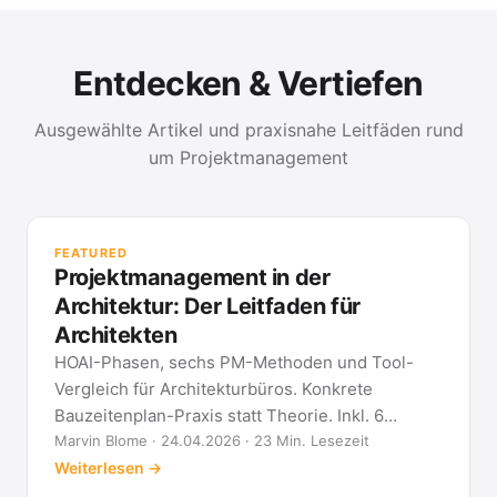
Entdecken & Vertiefen
Ausgewählte Artikel und praxisnahe Leitfäden rund
um Projektmanagement
PR
Met
FEATURED
kla
Projektmanagement in der
All
Architektur: Der Leitfaden für
Architekten
HOAI-Phasen, sechs PM-Methoden und Tool-
Vergleich für Architekturbüros. Konkrete
Bauzeitenplan-Praxis statt Theorie. Inkl. 6
Architekten-FAQ.
Marvin Blome · 24.04.2026 · 23 Min. Lesezeit
Weiterlesen →