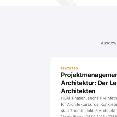
Ausgewä
FEATURED
Projektmanagement in der
Architektur: Der Leitfaden für
Architekten
HOAI-Phasen, sechs PM-Methoden und Tool-Vergleich
für Architekturbüros. Konkrete Bauzeitenplan-Praxis
statt Theorie. Inkl. 6 Architekten-FAQ.
Marvin Blome · 24.04.2026 · 23 Min. Lesezeit