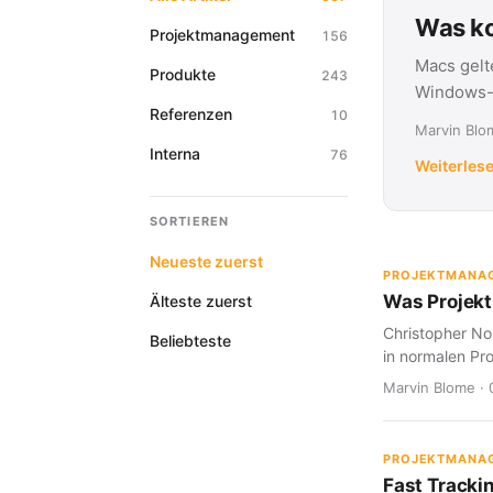
Was ko
Projektmanagement
156
Macs gelt
Produkte
243
Windows-G
Referenzen
10
Marvin Blom
Interna
76
Weiterles
SORTIEREN
Neueste zuerst
PROJEKTMANA
Was Projekt
Älteste zuerst
Christopher Nol
Beliebteste
in normalen Pro
Marvin Blome · 
PROJEKTMANA
Fast Tracki