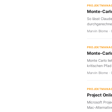
PROJEKTMANA
Monte-Carlo
So lässt Claud
durchgerechnet
Marvin Blome · 
PROJEKTMANA
Monte-Carlo
Monte Carlo lie
kritischen Pfad
Marvin Blome · 
PROJEKTMANA
Project Onl
Microsoft Proje
Mac-Alternative