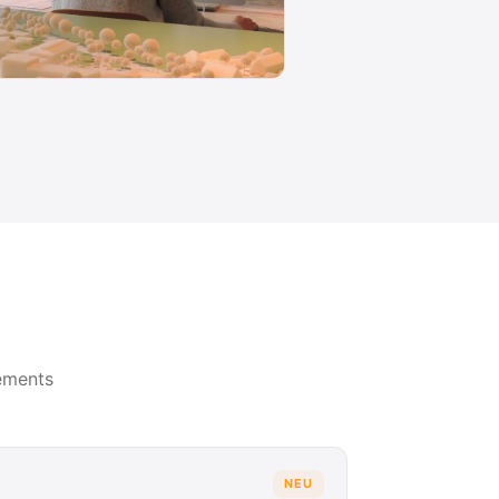
ements
NEU