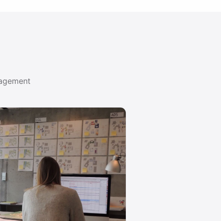
nagement
PROJEKTMANAGEMENT-LEITFÄDEN
Methoden und Werkzeuge für Ihre Projektarb
METHODE 01
Gantt Charts
Was ein Gantt-Diagramm ist, wie Sie
eines erstellen und welche Tools sich
2026 …