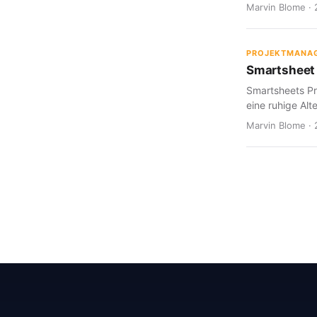
Marvin Blome · 
PROJEKTMANA
Smartsheet 
Smartsheets Pr
eine ruhige Alte
Marvin Blome · 