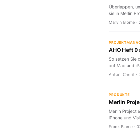
Überlappen, um
sie in Merlin Pr
Marvin Blome · 
PROJEKTMANA
AHO Heft 9 a
So setzen Sie d
auf Mac und iP
Antoni Cherif · 
PRODUKTE
Merlin Proje
Merlin Project 
iPhone und Visi
Frank Blome · 0