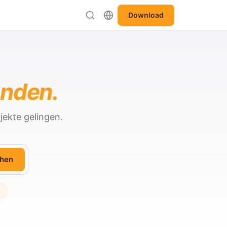
Download
anden.
jekte gelingen.
hen