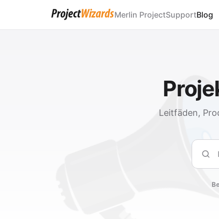
Merlin Project
Support
Blog
Proj
Leitfäden, Pro
Such
Be