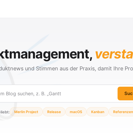
ektmanagement,
verst
duktnews und Stimmen aus der Praxis, damit Ihre Pro
Suc
en
liebt:
Merlin Project
Release
macOS
Kanban
Referenzen