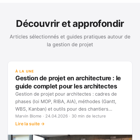
Découvrir et approfondir
Articles sélectionnés et guides pratiques autour de
la gestion de projet
GUI
Mét
À LA UNE
Gan
Gestion de projet en architecture : le
Voi
guide complet pour les architectes
Gestion de projet pour architectes : cadres de
phases (loi MOP, RIBA, AIA), méthodes (Gantt,
WBS, Kanban) et outils pour des chantiers
réellement pilotables.
Marvin Blome · 24.04.2026 · 30 min de lecture
Lire la suite →