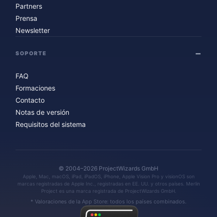
Partners
Prensa
Newsletter
SOPORTE
FAQ
Formaciones
Contacto
Notas de versión
Requisitos del sistema
© 2004–2026 ProjectWizards GmbH
Apple, Mac, macOS, iPad, iPadOS, iPhone, Apple Vision Pro y visionOS son
marcas registradas de Apple Inc., registradas en EE. UU. y otros países. Merlin
Project es una marca registrada de ProjectWizards GmbH.
* Valoraciones de la App Store: todos los países combinados.