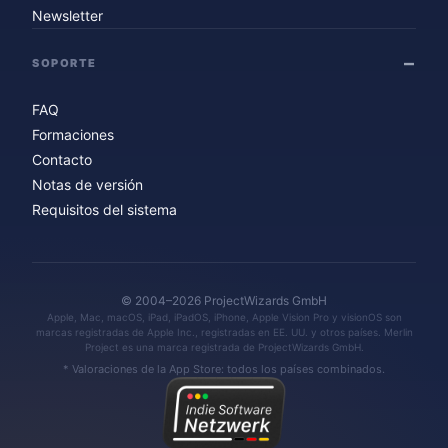
Newsletter
SOPORTE
FAQ
Formaciones
Contacto
Notas de versión
Requisitos del sistema
© 2004–2026 ProjectWizards GmbH
Apple, Mac, macOS, iPad, iPadOS, iPhone, Apple Vision Pro y visionOS son
marcas registradas de Apple Inc., registradas en EE. UU. y otros países. Merlin
Project es una marca registrada de ProjectWizards GmbH.
* Valoraciones de la App Store: todos los países combinados.