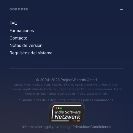
SOPORTE
FAQ
Formaciones
Contacto
Notas de versión
Requisitos del sistema
© 2004–2026 ProjectWizards GmbH
Apple, Mac, macOS, iPad, iPadOS, iPhone, Apple Vision Pro y visionOS son
marcas registradas de Apple Inc., registradas en EE. UU. y otros países. Merlin
Project es una marca registrada de ProjectWizards GmbH.
* Valoraciones de la App Store: todos los países combinados.
Información legal y aviso legal
Privacidad
Condiciones