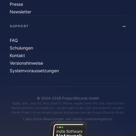
Presse
Newsletter
SUPPORT
FAQ
Schulungen
Kontakt
Versionshinweise
Systemvoraussetzungen
© 2004–2026 ProjectWizards GmbH
Apple, Mac, macOS, iPad, iPadOS, iPhone, Apple Vision Pro und visionOS sind
Markenzeichen von Apple Inc., eingetragen in den USA und anderen Ländern.
Merlin Project ist ein eingetragenes Markenzeichen der ProjectWizards GmbH.
* App-Store-Bewertungen: alle Länder zusammengefasst.