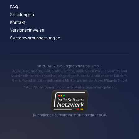
FAQ
Schulungen
Kontakt
Versionshinweise
Systemvoraussetzungen
© 2004–2026 ProjectWizards GmbH
Apple, Mac, macOS, iPad, iPadOS, iPhone, Apple Vision Pro und visionOS sind
Markenzeichen von Apple Inc., eingetragen in den USA und anderen Ländern.
Merlin Project ist ein eingetragenes Markenzeichen der ProjectWizards GmbH.
* App-Store-Bewertungen: alle Länder zusammengefasst.
Rechtliches & Impressum
Datenschutz
AGB