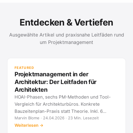
Entdecken & Vertiefen
Ausgewählte Artikel und praxisnahe Leitfäden rund
um Projektmanagement
PR
Met
FEATURED
kla
Projektmanagement in der
All
Architektur: Der Leitfaden für
Architekten
HOAI-Phasen, sechs PM-Methoden und Tool-
Vergleich für Architekturbüros. Konkrete
Bauzeitenplan-Praxis statt Theorie. Inkl. 6
Architekten-FAQ.
Marvin Blome · 24.04.2026 · 23 Min. Lesezeit
Weiterlesen →