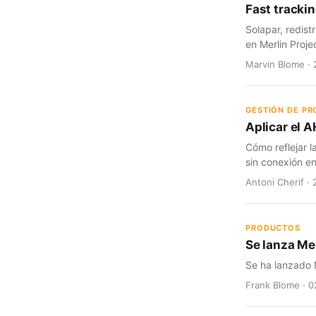
Fast trackin
Solapar, redist
en Merlin Proje
Marvin Blome · 
GESTIÓN DE P
Aplicar el A
Cómo reflejar l
sin conexión en
Antoni Cherif · 
PRODUCTOS
Se lanza Mer
Se ha lanzado M
Frank Blome · 0