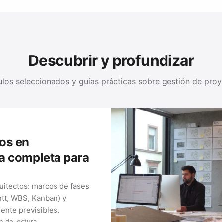
Descubrir y profundizar
ulos seleccionados y guías prácticas sobre gestión de pro
GUÍAS DE GESTIÓ
Métodos y herramie
MÉTOD
Diag
Qué es un di
crearlo y qué 
pena en …