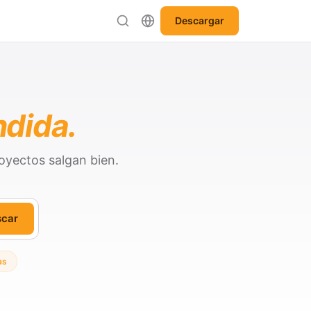
Descargar
ndida.
oyectos salgan bien.
scar
as