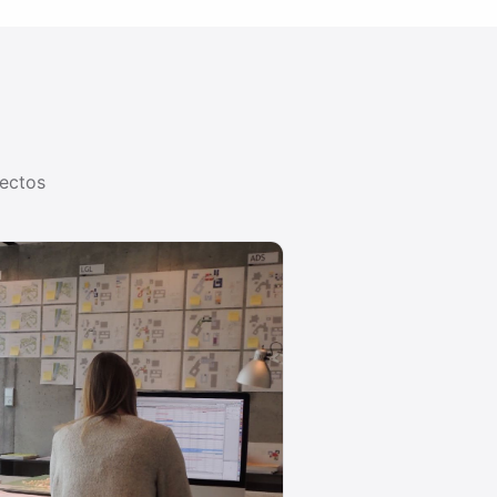
yectos
N DE PROYECTOS
ntas para tu trabajo de proyecto: del clásico Gantt al mind map.
O 01
MÉTODO 02
ramas de Gantt
Tableros Kanban
agrama de Gantt, cómo
Cómo funciona Kanban, qué regl
herramientas valen la
guían a los equipos y cómo mont
tablero …