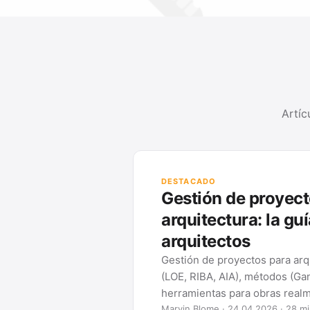
Artíc
en
completa para
os: marcos de fases
BS, Kanban) y
revisibles.
ctura