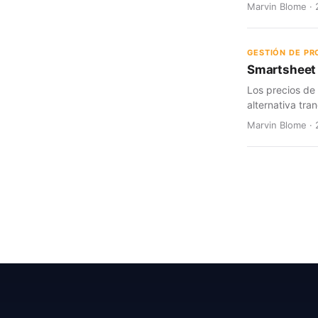
Marvin Blome · 
GESTIÓN DE P
Smartsheet 
Los precios de
alternativa tran
Marvin Blome · 