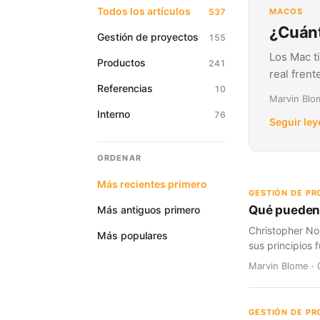
Todos los artículos
537
MACOS
¿Cuánt
Gestión de proyectos
155
Los Mac t
Productos
241
real fren
Referencias
10
Marvin Blom
Interno
76
Seguir le
ORDENAR
Más recientes primero
GESTIÓN DE P
Qué pueden 
Más antiguos primero
Christopher No
Más populares
sus principios
Marvin Blome · 
GESTIÓN DE P