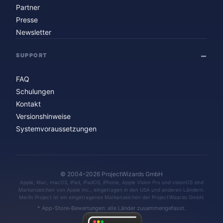
Partner
Presse
Newsletter
SUPPORT
FAQ
Schulungen
Kontakt
Versionshinweise
Systemvoraussetzungen
© 2004–2026 ProjectWizards GmbH
Apple, Mac, macOS, iPad, iPadOS, iPhone, Apple Vision Pro und visionOS sind
Markenzeichen von Apple Inc., eingetragen in den USA und anderen Ländern.
Merlin Project ist ein eingetragenes Markenzeichen der ProjectWizards GmbH.
* App-Store-Bewertungen: alle Länder zusammengefasst.