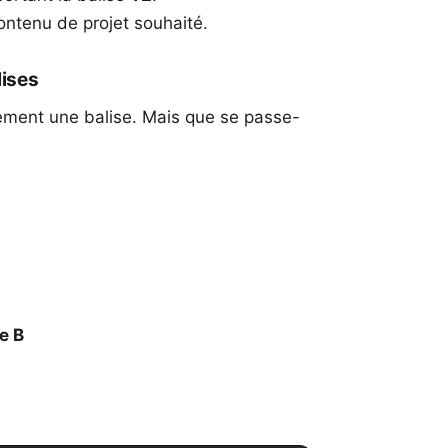
ontenu de projet souhaité.
lises
tement une balise. Mais que se passe-
e B