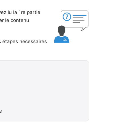
vez lu la
1re partie
er le contenu
es étapes nécessaires
e