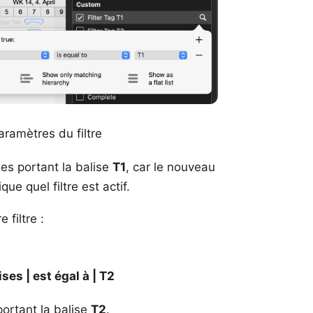
aramètres du filtre
es portant la balise
T1
, car le nouveau
ue quel filtre est actif.
filtre :
ises | est égal à | T2
portant la balise
T2
.