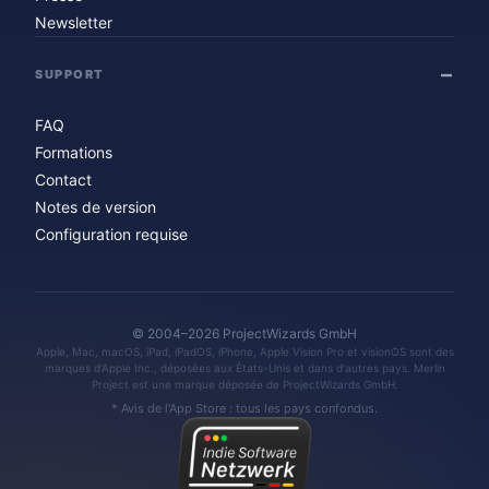
Newsletter
SUPPORT
FAQ
Formations
Contact
Notes de version
Configuration requise
© 2004–2026 ProjectWizards GmbH
Apple, Mac, macOS, iPad, iPadOS, iPhone, Apple Vision Pro et visionOS sont des
marques d'Apple Inc., déposées aux États-Unis et dans d'autres pays. Merlin
Project est une marque déposée de ProjectWizards GmbH.
* Avis de l'App Store : tous les pays confondus.