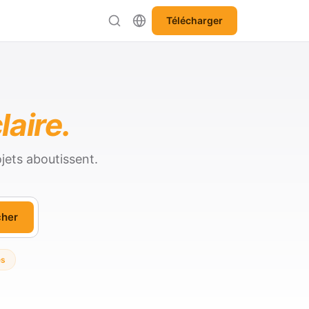
Télécharger
laire.
jets aboutissent.
cher
es