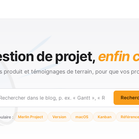
stion de projet,
enfin c
és produit et témoignages de terrain, pour que vos pro
Recher
ercher
ulaire :
Merlin Project
Version
macOS
Kanban
Référenc