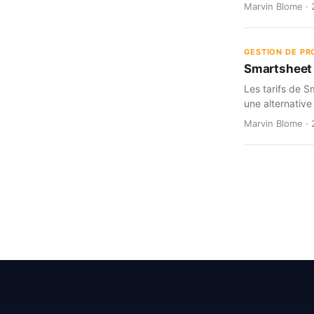
Marvin Blome · 
GESTION DE PR
Smartsheet d
Les tarifs de S
une alternative
Marvin Blome · 