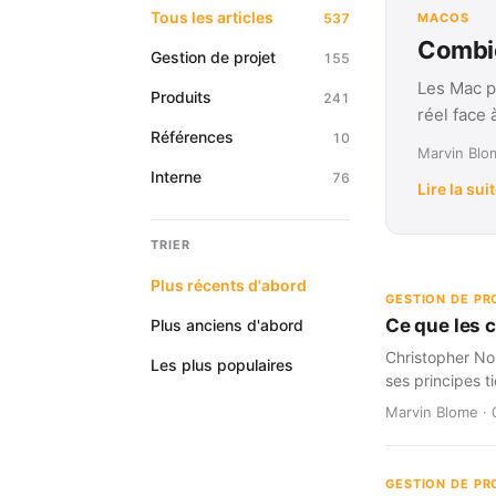
Tous les articles
537
MACOS
Combie
Gestion de projet
155
Les Mac p
Produits
241
réel face
Références
10
Marvin Blom
Interne
76
Lire la sui
TRIER
Plus récents d'abord
GESTION DE PR
Ce que les 
Plus anciens d'abord
Christopher Nol
Les plus populaires
ses principes t
Marvin Blome · 
GESTION DE PR