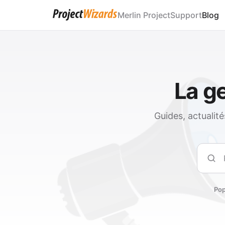
Merlin Project
Support
Blog
La ge
Guides, actualit
Rech
Pop