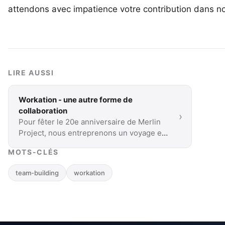
attendons avec impatience votre
contribution dans n
LIRE AUSSI
Workation - une autre forme de
collaboration
›
Pour fêter le 20e anniversaire de Merlin
Project, nous entreprenons un voyage en
équipe. Nous combinons travail et loisirs
MOTS-CLÉS
dans une …
team-building
workation