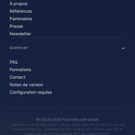
À propos
Références
Partenaires
Presse
Newsletter
SUPPORT
FAQ
Formations
Contact
Notes de version
Configuration requise
© 2004–2026 ProjectWizards GmbH
Apple, Mac, macOS, iPad, iPadOS, iPhone, Apple Vision Pro et visionOS sont des
marques d'Apple Inc., déposées aux États-Unis et dans d'autres pays. Merlin
Project est une marque déposée de ProjectWizards GmbH.