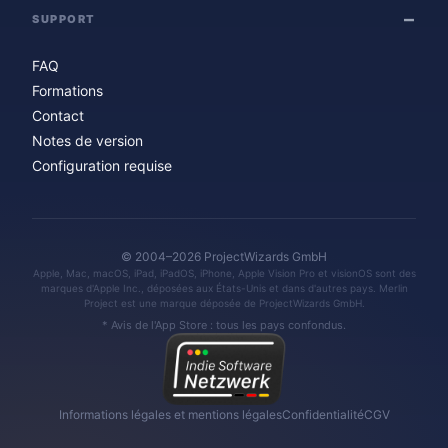
SUPPORT
FAQ
Formations
Contact
Notes de version
Configuration requise
© 2004–2026 ProjectWizards GmbH
Apple, Mac, macOS, iPad, iPadOS, iPhone, Apple Vision Pro et visionOS sont des
marques d'Apple Inc., déposées aux États-Unis et dans d'autres pays. Merlin
Project est une marque déposée de ProjectWizards GmbH.
* Avis de l'App Store : tous les pays confondus.
Informations légales et mentions légales
Confidentialité
CGV