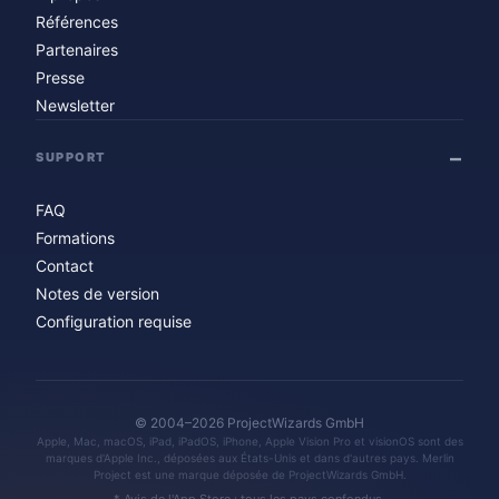
Références
Partenaires
Presse
Newsletter
SUPPORT
FAQ
Formations
Contact
Notes de version
Configuration requise
© 2004–2026 ProjectWizards GmbH
Apple, Mac, macOS, iPad, iPadOS, iPhone, Apple Vision Pro et visionOS sont des
marques d'Apple Inc., déposées aux États-Unis et dans d'autres pays. Merlin
Project est une marque déposée de ProjectWizards GmbH.
* Avis de l'App Store : tous les pays confondus.