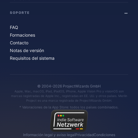
SOPORTE
FAQ
Formaciones
Contacto
Notas de versión
Requisitos del sistema
© 2004–2026 ProjectWizards GmbH
Apple, Mac, macOS, iPad, iPadOS, iPhone, Apple Vision Pro y visionOS son
marcas registradas de Apple Inc., registradas en EE. UU. y otros países. Merlin
Project es una marca registrada de ProjectWizards GmbH.
* Valoraciones de la App Store: todos los países combinados.
Información legal y aviso legal
Privacidad
Condiciones