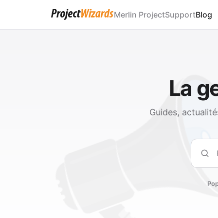
Merlin Project
Support
Blog
La ge
Guides, actualit
Rech
Pop