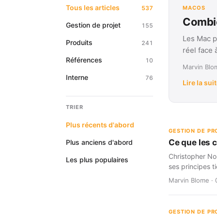
Tous les articles
537
MACOS
Combie
Gestion de projet
155
Les Mac p
Produits
241
réel face
Références
10
Marvin Blom
Interne
76
Lire la sui
TRIER
Plus récents d'abord
GESTION DE PR
Ce que les 
Plus anciens d'abord
Christopher Nol
Les plus populaires
ses principes t
Marvin Blome · 
GESTION DE PR