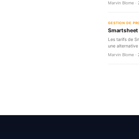
Marvin Blome · 
GESTION DE PR
Smartsheet d
Les tarifs de S
une alternative
Marvin Blome · 