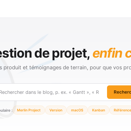
stion de projet,
enfin c
és produit et témoignages de terrain, pour que vos pro
Recher
ercher
ulaire :
Merlin Project
Version
macOS
Kanban
Référenc