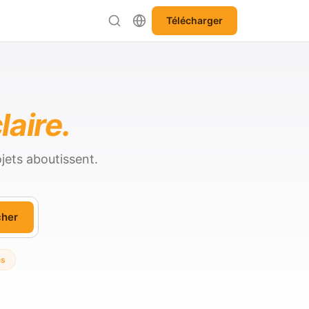
Télécharger
laire.
jets aboutissent.
cher
es