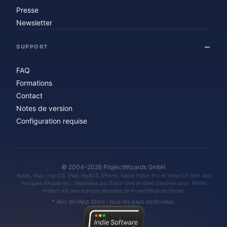
Presse
Newsletter
SUPPORT
FAQ
Formations
Contact
Notes de version
Configuration requise
© 2004–2026 ProjectWizards GmbH
Apple, Mac, macOS, iPad, iPadOS, iPhone, Apple Vision Pro et visionOS sont des
marques d'Apple Inc., déposées aux États-Unis et dans d'autres pays. Merlin
Project est une marque déposée de ProjectWizards GmbH.
* Avis de l'App Store : tous les pays confondus.