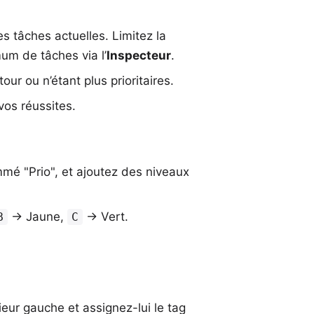
es tâches actuelles. Limitez la
m de tâches via l’
Inspecteur
.
our ou n’étant plus prioritaires.
vos réussites.
mé "Prio", et ajoutez des niveaux
→ Jaune,
→ Vert.
B
C
rieur gauche et assignez-lui le tag