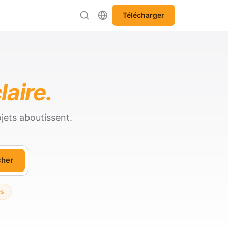
Télécharger
laire.
jets aboutissent.
cher
es