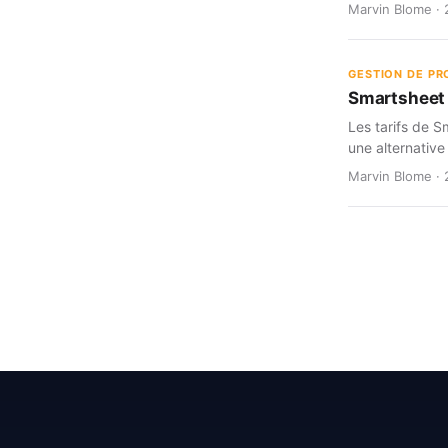
Marvin Blome · 
GESTION DE PR
Smartsheet d
Les tarifs de S
une alternative
Marvin Blome · 