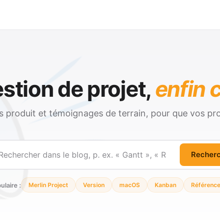
stion de projet,
enfin c
és produit et témoignages de terrain, pour que vos pro
Recher
ercher
ulaire :
Merlin Project
Version
macOS
Kanban
Référenc