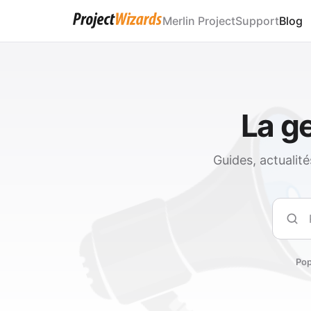
Merlin Project
Support
Blog
La ge
Guides, actualit
Rech
Pop