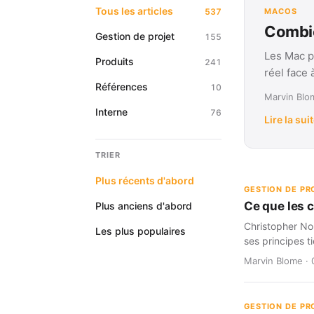
Tous les articles
537
MACOS
Combie
Gestion de projet
155
Les Mac p
Produits
241
réel face
Références
10
Marvin Blom
Interne
76
Lire la sui
TRIER
Plus récents d'abord
GESTION DE PR
Ce que les 
Plus anciens d'abord
Christopher Nol
Les plus populaires
ses principes t
Marvin Blome · 
GESTION DE PR