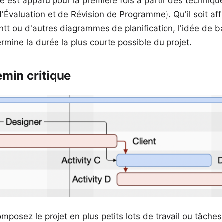
e est apparu pour la première fois à partir des techniqu
'Évaluation et de Révision de Programme). Qu'il soit a
t ou d'autres diagrammes de planification, l'idée de b
ermine la durée la plus courte possible du projet.
emin critique
posez le projet en plus petits lots de travail ou tâches