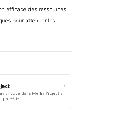
ion efficace des ressources.
iques pour atténuer les
›
oject
n critique dans Merlin Project ?
t procéder.