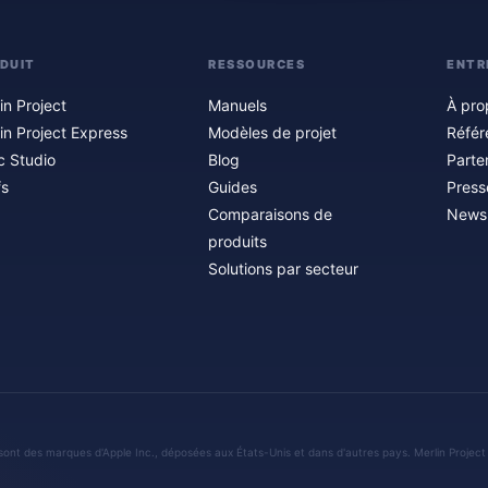
DUIT
RESSOURCES
ENTR
in Project
Manuels
À pro
in Project Express
Modèles de projet
Référ
c Studio
Blog
Parte
fs
Guides
Press
Comparaisons de
Newsl
produits
Solutions par secteur
sont des marques d'Apple Inc., déposées aux États-Unis et dans d'autres pays. Merlin Project