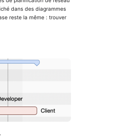
es de planification de réseau
ffiché dans des diagrammes
ase reste la même : trouver
.