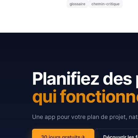
glossaire
chemin-critique
Planifiez des 
qui fonctionn
Une app pour votre plan de projet, nat
30 jours gratuits
Découvrir les 