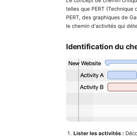
Le concept de chemin critiqu
telles que
PERT
(Technique d
PERT, des graphiques de Gant
le chemin d'activités qui dét
Identification du ch
Lister les activités :
Décom