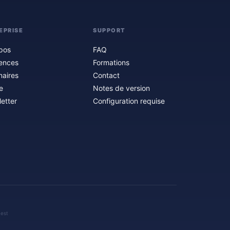
EPRISE
SUPPORT
pos
FAQ
ences
Formations
naires
Contact
e
Notes de version
etter
Configuration requise
 est