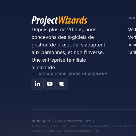
PRO
Depuis plus de 20 ans, nous
Merl
concevons des logiciels de
Merl
gestion de projet qui s'adaptent
ado
aux personnes, et non l'inverse.
Tari
Une entreprise familiale
allemande.
DEPUIS 2004 · MADE IN GERMANY
© 2004–2026 ProjectWizards GmbH
Apple, Mac, macOS, iPad, iPadOS, iPhone, Apple Vision Pro et visionOS 
une marque déposée de ProjectWizards GmbH.