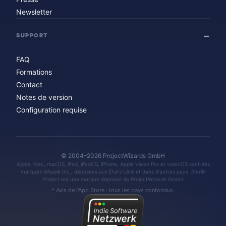
Newsletter
SUPPORT
FAQ
Formations
Contact
Notes de version
Configuration requise
© 2004–2026 ProjectWizards GmbH
Apple, Mac, macOS, iPad, iPadOS, iPhone, Apple Vision Pro et visionOS sont des
marques d'Apple Inc., déposées aux États-Unis et dans d'autres pays. Merlin
Project est une marque déposée de ProjectWizards GmbH.
* Avis de l'App Store : tous les pays confondus.