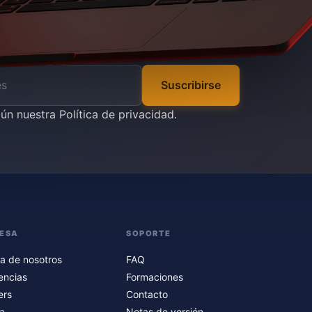
Suscribirse
gún nuestra
Política de privacidad
.
ESA
SOPORTE
a de nosotros
FAQ
encias
Formaciones
ers
Contacto
a
Notas de versión