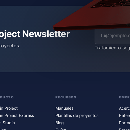
roject Newsletter
royectos.
Tratamiento se
ODUCTO
RECURSOS
EMPR
in Project
Manuales
Acerc
in Project Express
Plantillas de proyectos
Refer
c Studio
Blog
Partn
ios
Guías
Prens