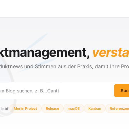
ektmanagement,
verst
duktnews und Stimmen aus der Praxis, damit Ihre Pro
Suc
en
liebt:
Merlin Project
Release
macOS
Kanban
Referenzen