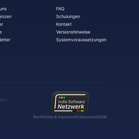
uns
FAQ
enzen
Schulungen
er
Kontakt
e
Versionshinweise
etter
Systemvoraussetzungen
oject
Rechtliches & Impressum
Datenschutz
AGB