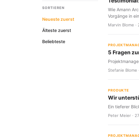
Testimonial
SORTIEREN
Wie Amann Arch
Vorgänge in ein
Neueste zuerst
Marvin Blome · 
Älteste zuerst
Beliebteste
PROJEKTMANA
5 Fragen z
Projektmanagem
Stefanie Blome 
PRODUKTE
Wir unterst
Ein tieferer Bl
Peter Meier · 2
PROJEKTMANA