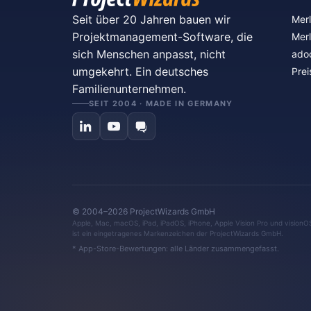
Seit über 20 Jahren bauen wir
Merl
Projektmanagement-Software, die
Merl
sich Menschen anpasst, nicht
ado
umgekehrt. Ein deutsches
Prei
Familienunternehmen.
SEIT 2004 · MADE IN GERMANY
© 2004–2026 ProjectWizards GmbH
Apple, Mac, macOS, iPad, iPadOS, iPhone, Apple Vision Pro und visionO
ist ein eingetragenes Markenzeichen der ProjectWizards GmbH.
* App-Store-Bewertungen: alle Länder zusammengefasst.