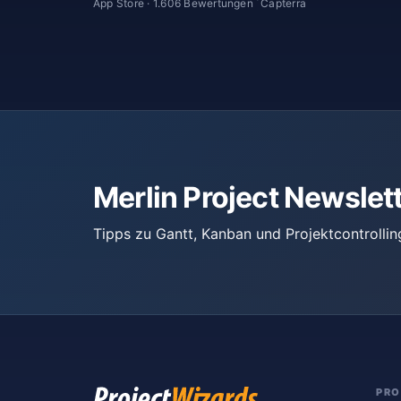
*
App Store · 1.606 Bewertungen
Capterra
Merlin Project Newslet
Tipps zu Gantt, Kanban und Projektcontrollin
PR