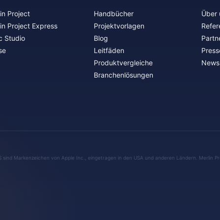
in Project
Handbücher
Über 
in Project Express
Projektvorlagen
Refer
c Studio
Blog
Partn
se
Leitfäden
Press
Produktvergleiche
Newsl
Branchenlösungen
S sind Markenzeichen von Apple Inc., eingetragen in den USA und anderen Ländern. Merlin Pr