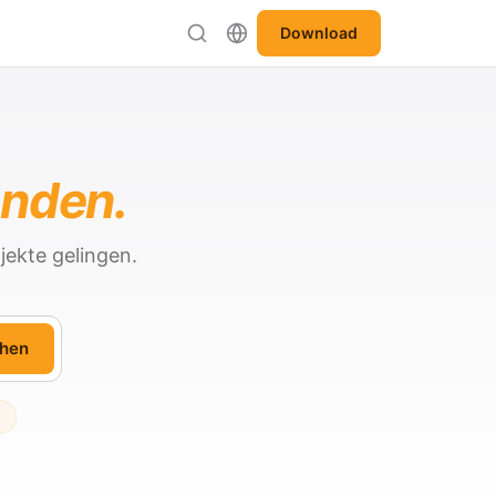
Download
anden.
jekte gelingen.
hen