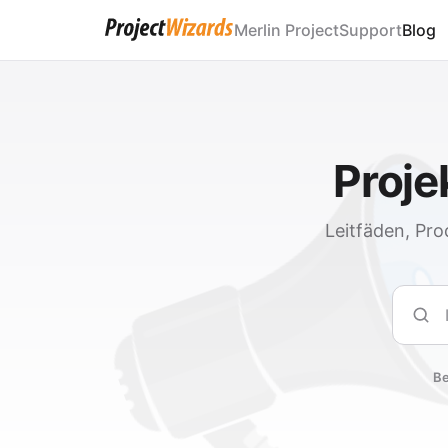
Merlin Project
Support
Blog
Proj
Leitfäden, Pro
Such
Be