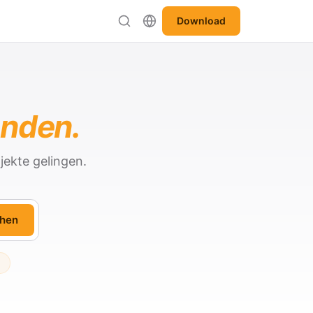
Download
anden.
jekte gelingen.
hen