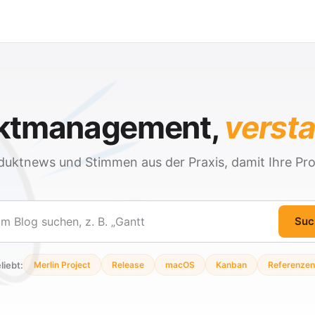
ektmanagement,
verst
duktnews und Stimmen aus der Praxis, damit Ihre Pro
Suc
en
liebt:
Merlin Project
Release
macOS
Kanban
Referenzen