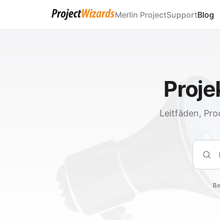
Merlin Project
Support
Blog
Proj
Leitfäden, Pro
Such
Be