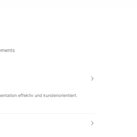
ements
u
ntation effektiv und kundenorientiert.