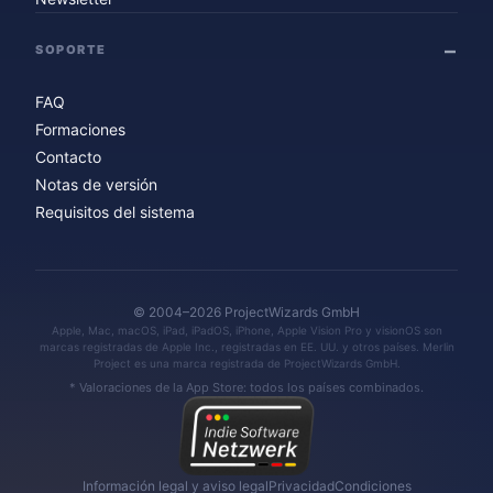
SOPORTE
FAQ
Formaciones
Contacto
Notas de versión
Requisitos del sistema
© 2004–2026 ProjectWizards GmbH
Apple, Mac, macOS, iPad, iPadOS, iPhone, Apple Vision Pro y visionOS son
marcas registradas de Apple Inc., registradas en EE. UU. y otros países. Merlin
Project es una marca registrada de ProjectWizards GmbH.
* Valoraciones de la App Store: todos los países combinados.
Información legal y aviso legal
Privacidad
Condiciones