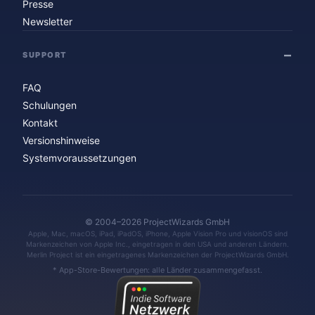
Presse
Newsletter
SUPPORT
FAQ
Schulungen
Kontakt
Versionshinweise
Systemvoraussetzungen
© 2004–2026 ProjectWizards GmbH
Apple, Mac, macOS, iPad, iPadOS, iPhone, Apple Vision Pro und visionOS sind
Markenzeichen von Apple Inc., eingetragen in den USA und anderen Ländern.
Merlin Project ist ein eingetragenes Markenzeichen der ProjectWizards GmbH.
* App-Store-Bewertungen: alle Länder zusammengefasst.