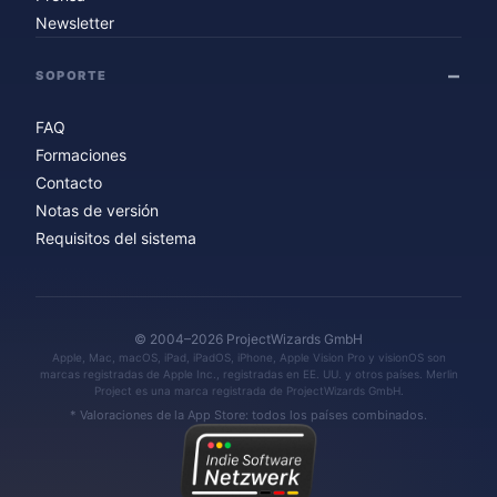
Newsletter
SOPORTE
FAQ
Formaciones
Contacto
Notas de versión
Requisitos del sistema
© 2004–2026 ProjectWizards GmbH
Apple, Mac, macOS, iPad, iPadOS, iPhone, Apple Vision Pro y visionOS son
marcas registradas de Apple Inc., registradas en EE. UU. y otros países. Merlin
Project es una marca registrada de ProjectWizards GmbH.
* Valoraciones de la App Store: todos los países combinados.