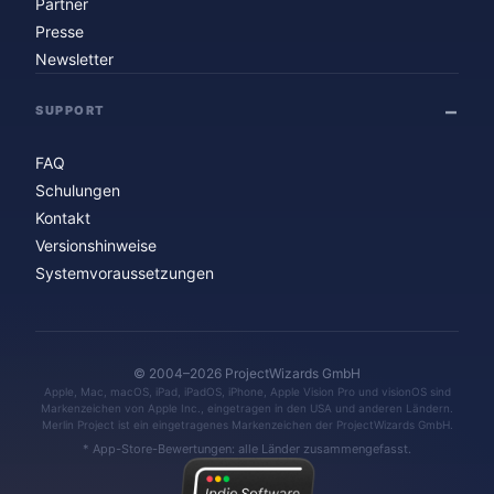
Partner
Presse
Newsletter
SUPPORT
FAQ
Schulungen
Kontakt
Versionshinweise
Systemvoraussetzungen
© 2004–2026 ProjectWizards GmbH
Apple, Mac, macOS, iPad, iPadOS, iPhone, Apple Vision Pro und visionOS sind
Markenzeichen von Apple Inc., eingetragen in den USA und anderen Ländern.
Merlin Project ist ein eingetragenes Markenzeichen der ProjectWizards GmbH.
* App-Store-Bewertungen: alle Länder zusammengefasst.