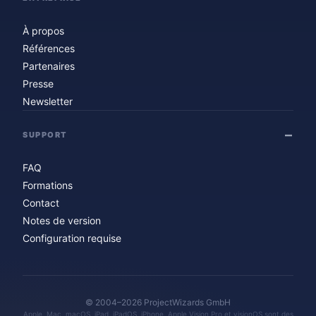
À propos
Références
Partenaires
Presse
Newsletter
SUPPORT
FAQ
Formations
Contact
Notes de version
Configuration requise
© 2004–2026 ProjectWizards GmbH
Apple, Mac, macOS, iPad, iPadOS, iPhone, Apple Vision Pro et visionOS sont des