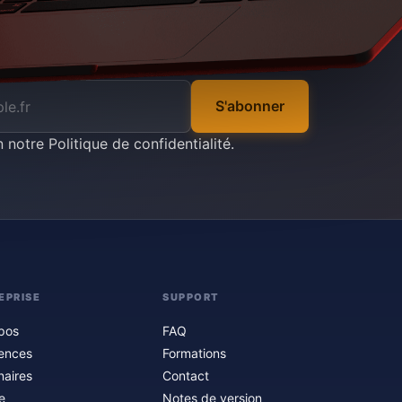
S'abonner
n notre
Politique de confidentialité
.
EPRISE
SUPPORT
pos
FAQ
ences
Formations
naires
Contact
e
Notes de version