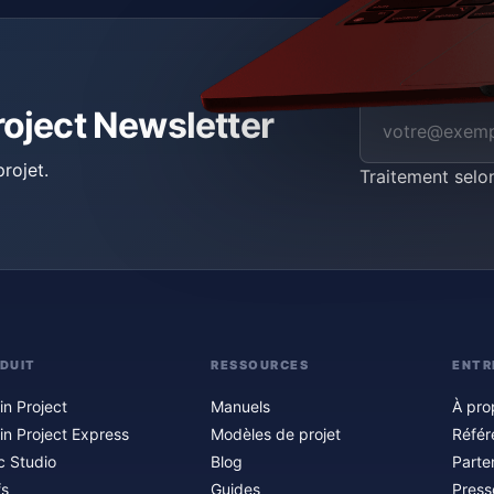
roject Newsletter
rojet.
Traitement selo
DUIT
RESSOURCES
ENTR
in Project
Manuels
À pro
in Project Express
Modèles de projet
Référ
c Studio
Blog
Parte
fs
Guides
Press