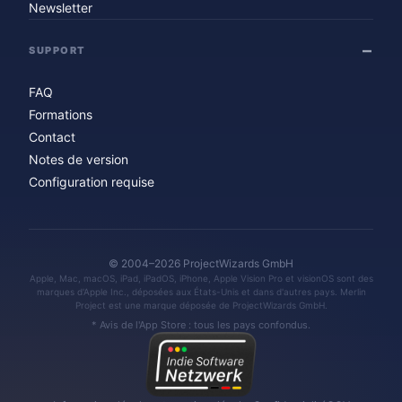
Newsletter
SUPPORT
FAQ
Formations
Contact
Notes de version
Configuration requise
© 2004–2026 ProjectWizards GmbH
Apple, Mac, macOS, iPad, iPadOS, iPhone, Apple Vision Pro et visionOS sont des
marques d'Apple Inc., déposées aux États-Unis et dans d'autres pays. Merlin
Project est une marque déposée de ProjectWizards GmbH.
* Avis de l'App Store : tous les pays confondus.