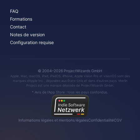
FAQ
Formations
Contact
Notes de version
Configuration requise
© 2004–2026 ProjectWizards GmbH
Apple, Mac, macOS, iPad, iPadOS, iPhone, Apple Vision Pro et visionOS sont des
marques d'Apple Inc., déposées aux États-Unis et dans d'autres pays. Merlin
Project est une marque déposée de ProjectWizards GmbH.
* Avis de l'App Store : tous les pays confondus.
Informations légales et mentions légales
Confidentialité
CGV