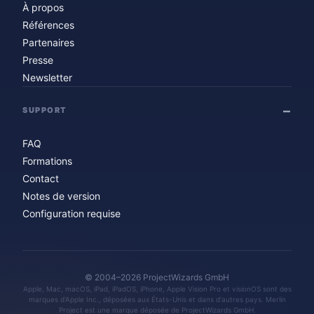
À propos
Références
Partenaires
Presse
Newsletter
SUPPORT
FAQ
Formations
Contact
Notes de version
Configuration requise
© 2004–2026 ProjectWizards GmbH
Apple, Mac, macOS, iPad, iPadOS, iPhone, Apple Vision Pro et visionOS sont des
marques d'Apple Inc., déposées aux États-Unis et dans d'autres pays. Merlin
Project est une marque déposée de ProjectWizards GmbH.