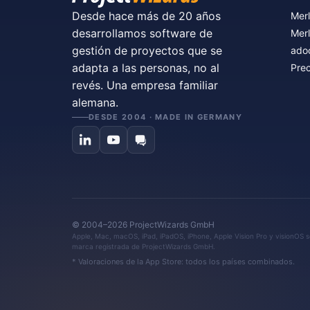
Desde hace más de 20 años
Merl
desarrollamos software de
Merl
gestión de proyectos que se
ado
adapta a las personas, no al
Prec
revés. Una empresa familiar
alemana.
DESDE 2004 · MADE IN GERMANY
© 2004–2026 ProjectWizards GmbH
Apple, Mac, macOS, iPad, iPadOS, iPhone, Apple Vision Pro y visionOS so
marca registrada de ProjectWizards GmbH.
* Valoraciones de la App Store: todos los países combinados.