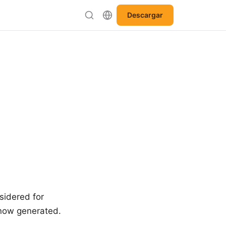
Descargar
nsidered for
s now generated.