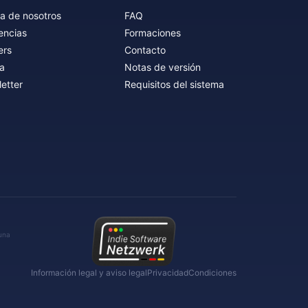
a de nosotros
FAQ
encias
Formaciones
ers
Contacto
a
Notas de versión
etter
Requisitos del sistema
 una
Información legal y aviso legal
Privacidad
Condiciones