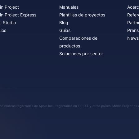
in Project
Manuales
Acerc
in Project Express
Plantillas de proyectos
Refer
c Studio
Blog
Partn
ios
Guías
Prens
Comparaciones de
Newsl
productos
Soluciones por sector
n marcas registradas de Apple Inc., registradas en EE. UU. y otros países. Merlin Project es