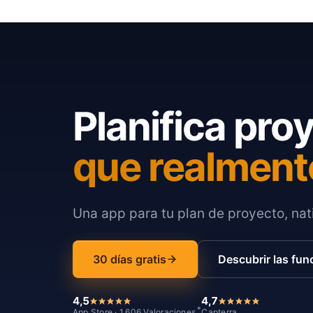
Planifica pro
que realment
Una app para tu plan de proyecto, nati
30 días gratis
Descubrir las fun
4,5
4,7
*
App Store · 1.606 Valoraciones
Capterra