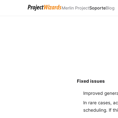
Merlin Project
Soporte
Blog
Fixed issues
Improved general
In rare cases, ac
scheduling. If t