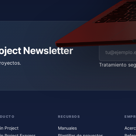
roject Newsletter
royectos.
Tratamiento se
ODUCTO
RECURSOS
EMPR
in Project
Manuales
Acerc
in Project Express
Plantillas de proyectos
Refer