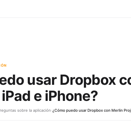
IÓN
do usar Dropbox co
 iPad e iPhone?
reguntas sobre la aplicación
›
¿Cómo puedo usar Dropbox con Merlin Proje