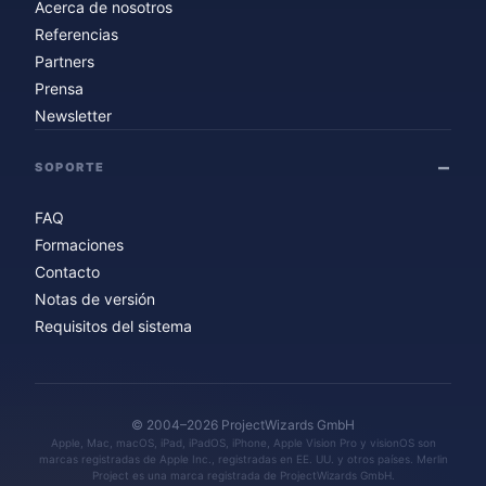
Acerca de nosotros
Referencias
Partners
Prensa
Newsletter
SOPORTE
FAQ
Formaciones
Contacto
Notas de versión
Requisitos del sistema
© 2004–2026 ProjectWizards GmbH
Apple, Mac, macOS, iPad, iPadOS, iPhone, Apple Vision Pro y visionOS son
marcas registradas de Apple Inc., registradas en EE. UU. y otros países. Merlin
Project es una marca registrada de ProjectWizards GmbH.