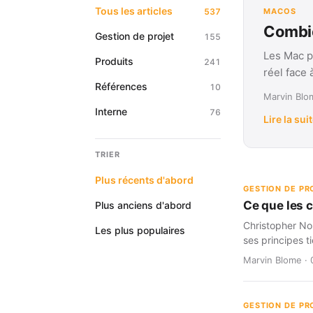
Tous les articles
537
MACOS
Combie
Gestion de projet
155
Les Mac p
Produits
241
réel face
Références
10
Marvin Blom
Interne
76
Lire la sui
TRIER
Plus récents d'abord
GESTION DE PR
Ce que les 
Plus anciens d'abord
Christopher Nol
Les plus populaires
ses principes t
Marvin Blome · 
GESTION DE PR