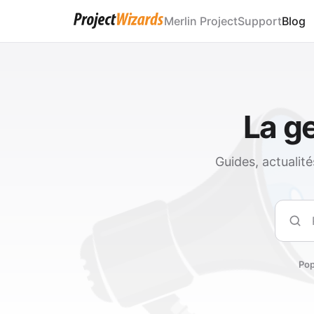
Merlin Project
Support
Blog
La ge
Guides, actualit
Rech
Pop