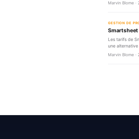
Marvin Blome · 
GESTION DE PR
Smartsheet d
Les tarifs de S
une alternative
Marvin Blome · 