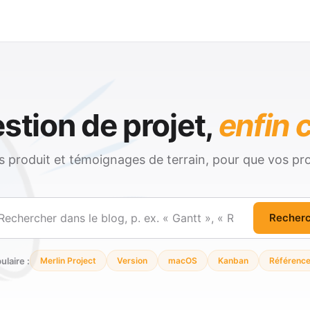
stion de projet,
enfin c
és produit et témoignages de terrain, pour que vos pro
Recher
ercher
ulaire :
Merlin Project
Version
macOS
Kanban
Référenc