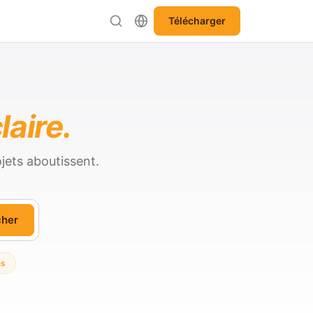
Télécharger
laire.
jets aboutissent.
cher
es