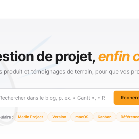
stion de projet,
enfin c
és produit et témoignages de terrain, pour que vos pro
Recher
ercher
ulaire :
Merlin Project
Version
macOS
Kanban
Référenc