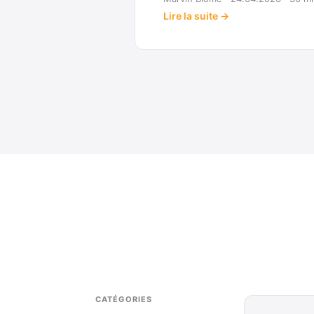
ite →
CATÉGORIES