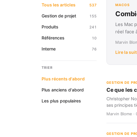
Tous les articles
537
MACOS
Combie
Gestion de projet
155
Les Mac p
Produits
241
réel face
Références
10
Marvin Blom
Interne
76
Lire la sui
TRIER
Plus récents d'abord
GESTION DE PR
Ce que les 
Plus anciens d'abord
Christopher Nol
Les plus populaires
ses principes t
Marvin Blome · 
GESTION DE PR