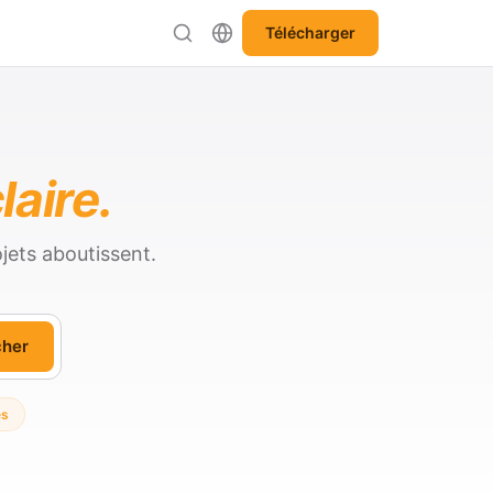
Télécharger
laire.
jets aboutissent.
cher
es