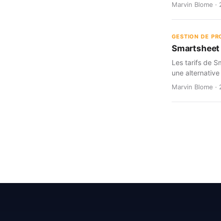
Marvin Blome · 
GESTION DE PR
Smartsheet d
Les tarifs de S
une alternative
Marvin Blome · 