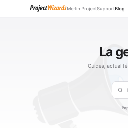
Merlin Project
Support
Blog
La ge
Guides, actualit
Rech
Pop