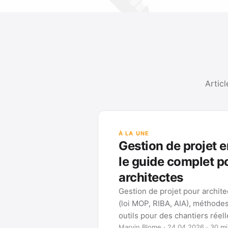
Articl
on de projet en architecture :
ide complet pour les
tectes
e projet pour architectes : cadres de phases
 RIBA, AIA), méthodes (Gantt, WBS, Kanban) et
ur des chantiers réellement pilotables.
me · 24.04.2026 · 30 min de lecture