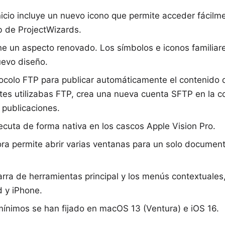
nicio incluye un nuevo icono que permite acceder fácilm
eb de ProjectWizards.
ene un aspecto renovado. Los símbolos e iconos familia
uevo diseño.
tocolo FTP para publicar automáticamente el contenido 
ntes utilizabas FTP, crea una nueva cuenta
SFTP
en la c
s publicaciones.
jecuta de forma nativa en los cascos
Apple Vision Pro
.
ora permite abrir varias ventanas para un solo documen
ra de herramientas principal y los menús contextuales
d y iPhone.
mínimos
se han fijado en macOS 13 (Ventura) e iOS 16.