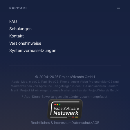
SUPPORT
FAQ
Schulungen
Kontakt
Versionshinweise
Systemvoraussetzungen
© 2004–2026 ProjectWizards GmbH
Apple, Mac, macOS, iPad, iPadOS, iPhone, Apple Vision Pro und visionOS sind
Markenzeichen von Apple Inc., eingetragen in den USA und anderen Ländern.
Merlin Project ist ein eingetragenes Markenzeichen der ProjectWizards GmbH.
* App-Store-Bewertungen: alle Länder zusammengefasst.
Rechtliches & Impressum
Datenschutz
AGB