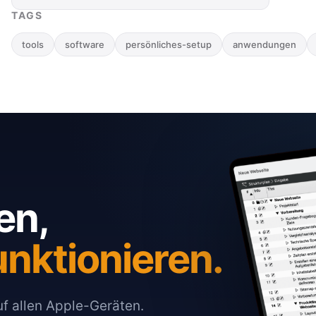
kann.
TAGS
tools
software
persönliches-setup
anwendungen
en,
unktionieren.
auf allen Apple-Geräten.