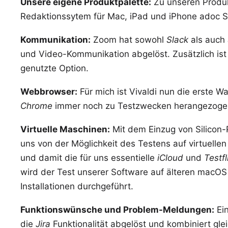
Unsere eigene Produktpalette:
Zu unseren Produk
Redaktionssytem für Mac, iPad und iPhone
adoc S
Kommunikation:
Zoom
hat sowohl
Slack
als auch
und Video-Kommunikation abgelöst. Zusätzlich ist 
genutzte Option.
Webbrowser:
Für mich ist
Vivaldi
nun die erste W
Chrome
immer noch zu Testzwecken herangezoge
Virtuelle Maschinen:
Mit dem Einzug von
Silicon
uns von der Möglichkeit des Testens auf virtuelle
und damit die für uns essentielle
iCloud
und
Testfl
wird der Test unserer Software auf älteren macOS
Installationen durchgeführt.
Funktionswünsche und Problem-Meldungen:
Ein
die
Jira
Funktionalität abgelöst und kombiniert gle