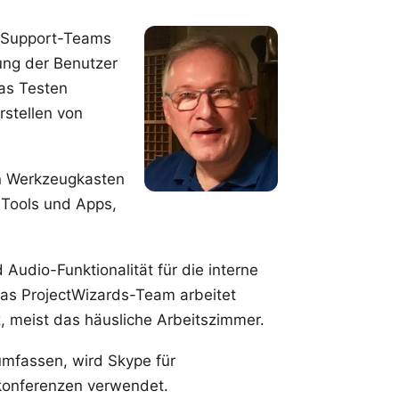
s Support-Teams
ung der Benutzer
das Testen
stellen von
len Werkzeugkasten
 Tools und Apps,
 Audio-Funktionalität für die interne
Das ProjectWizards-Team arbeitet
z, meist das
häusliche Arbeitszimmer
.
 umfassen, wird
Skype
für
konferenzen verwendet.