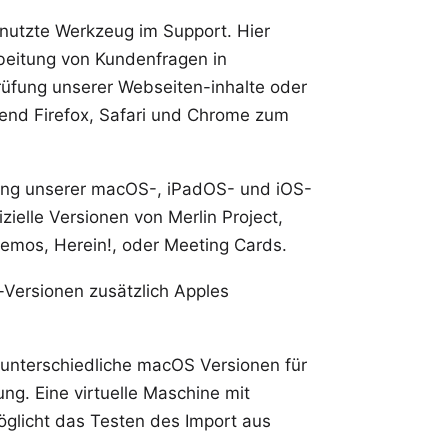
enutzte Werkzeug im
Support
. Hier
rbeitung von Kundenfragen in
rüfung unserer Webseiten-inhalte oder
zend
Firefox
,
Safari
und
Chrome
zum
rung unserer macOS-, iPadOS- und iOS-
izielle Versionen von
Merlin Project
,
Memos
,
Herein!
, oder
Meeting Cards
.
r-Versionen zusätzlich
Apples
n unterschiedliche
macOS Versionen
für
ng. Eine virtuelle Maschine mit
glicht das Testen des
Import
aus