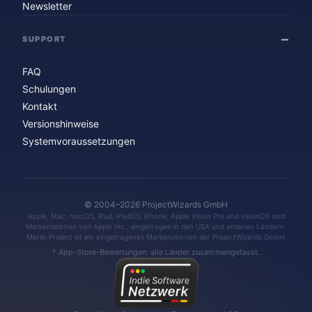
Newsletter
SUPPORT
FAQ
Schulungen
Kontakt
Versionshinweise
Systemvoraussetzungen
© 2004–2026 ProjectWizards GmbH
Apple, Mac, macOS, iPad, iPadOS, iPhone, Apple Vision Pro und visionOS sind
Markenzeichen von Apple Inc., eingetragen in den USA und anderen Ländern.
Merlin Project ist ein eingetragenes Markenzeichen der ProjectWizards GmbH.
* App-Store-Bewertungen: alle Länder zusammengefasst.