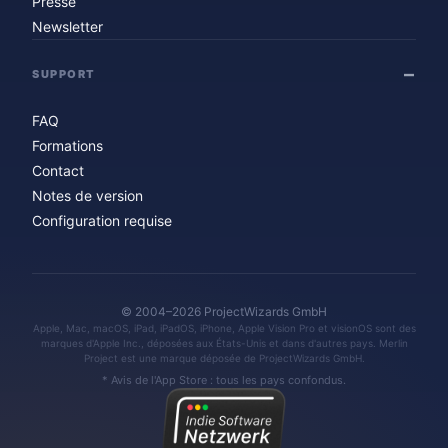
Presse
Newsletter
SUPPORT
FAQ
Formations
Contact
Notes de version
Configuration requise
© 2004–2026 ProjectWizards GmbH
Apple, Mac, macOS, iPad, iPadOS, iPhone, Apple Vision Pro et visionOS sont des
marques d'Apple Inc., déposées aux États-Unis et dans d'autres pays. Merlin
Project est une marque déposée de ProjectWizards GmbH.
* Avis de l'App Store : tous les pays confondus.