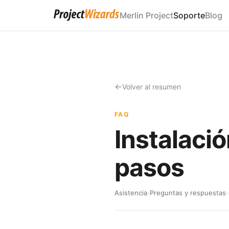
Merlin Project
Soporte
Blog
Volver al resumen
FAQ
Instalació
pasos
Asistencia
›
Preguntas y respuestas
›