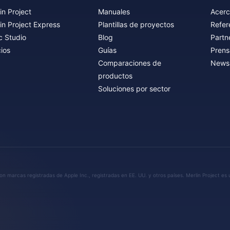
in Project
Manuales
Acerc
in Project Express
Plantillas de proyectos
Refer
c Studio
Blog
Partn
ios
Guías
Prens
Comparaciones de
Newsl
productos
Soluciones por sector
n marcas registradas de Apple Inc., registradas en EE. UU. y otros países. Merlin Project es