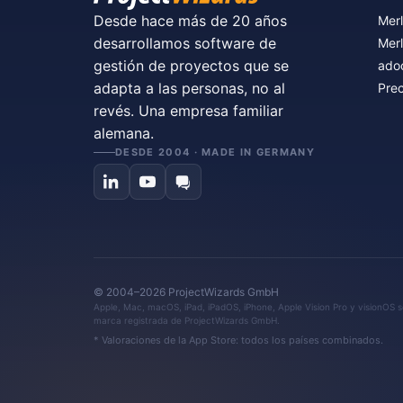
Desde hace más de 20 años
Merl
desarrollamos software de
Merl
gestión de proyectos que se
ado
adapta a las personas, no al
Prec
revés. Una empresa familiar
alemana.
DESDE 2004 · MADE IN GERMANY
© 2004–2026 ProjectWizards GmbH
Apple, Mac, macOS, iPad, iPadOS, iPhone, Apple Vision Pro y visionOS so
marca registrada de ProjectWizards GmbH.
* Valoraciones de la App Store: todos los países combinados.