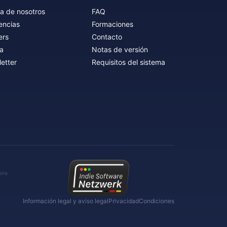
a de nosotros
FAQ
encias
Formaciones
ers
Contacto
a
Notas de versión
etter
Requisitos del sistema
 una
Información legal y aviso legal
Privacidad
Condiciones