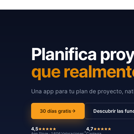
Planifica pro
que realment
Una app para tu plan de proyecto, nati
30 días gratis
Descubrir las fun
4,5
4,7
*
App Store · 1.606 Valoraciones
Capterra